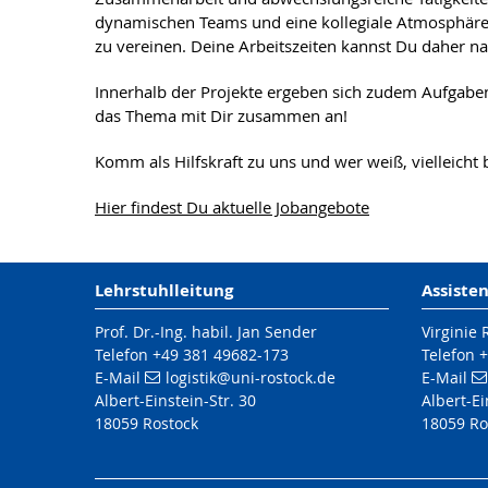
dynamischen Teams und eine kollegiale Atmosphäre
zu vereinen. Deine Arbeitszeiten kannst Du daher nac
Innerhalb der Projekte ergeben sich zudem Aufgaben
das Thema mit Dir zusammen an!
Komm als Hilfskraft zu uns und wer weiß, vielleicht 
Hier findest Du aktuelle Jobangebote
Lehrstuhlleitung
Assiste
Prof. Dr.-Ing. habil. Jan Sender
Virginie
Telefon +49 381 49682-173
Telefon 
E-Mail
logistik
@uni-rostock
.de
E-Mail
Albert-Einstein-Str. 30
Albert-Ei
18059 Rostock
18059 Ro