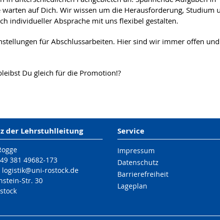
 warten auf Dich. Wir wissen um die Herausforderung, Studium 
h individueller Absprache mit uns flexibel gestalten.
stellungen für Abschlussarbeiten. Hier sind wir immer offen un
bleibst Du gleich für die Promotion!?
nz der Lehrstuhlleitung
Service
 Rogge
Impressum
+49 381 49682-173
Datenschutz
logistik
@uni-rostock
.de
Barrierefreiheit
nstein-Str. 30
Lageplan
stock